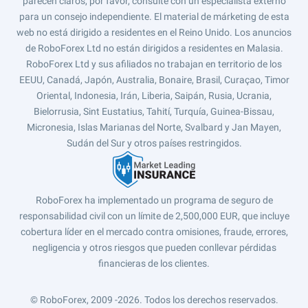
parecen claros, por favor, consulte con un especialista externo
para un consejo independiente. El material de márketing de esta
web no está dirigido a residentes en el Reino Unido. Los anuncios
de RoboForex Ltd no están dirigidos a residentes en Malasia.
RoboForex Ltd y sus afiliados no trabajan en territorio de los
EEUU, Canadá, Japón, Australia, Bonaire, Brasil, Curaçao, Timor
Oriental, Indonesia, Irán, Liberia, Saipán, Rusia, Ucrania,
Bielorrusia, Sint Eustatius, Tahití, Turquía, Guinea-Bissau,
Micronesia, Islas Marianas del Norte, Svalbard y Jan Mayen,
Sudán del Sur y otros países restringidos.
RoboForex ha implementado un programa de seguro de
responsabilidad civil con un límite de 2,500,000 EUR, que incluye
cobertura líder en el mercado contra omisiones, fraude, errores,
negligencia y otros riesgos que pueden conllevar pérdidas
financieras de los clientes.
© RoboForex, 2009 -2026.
Todos los derechos reservados.