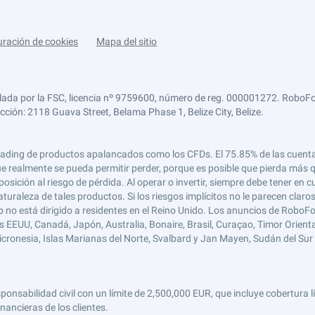
uración de cookies
Mapa del sitio
lada por la FSC, licencia nº 9759600, número de reg. 000001272. RoboFor
ección: 2118 Guava Street, Belama Phase 1, Belize City, Belize.
 el trading de productos apalancados como los CFDs. El 75.85% de las cuen
e realmente se pueda permitir perder, porque es posible que pierda más qu
ición al riesgo de pérdida. Al operar o invertir, siempre debe tener en cu
turaleza de tales productos. Si los riesgos implícitos no le parecen claro
 no está dirigido a residentes en el Reino Unido. Los anuncios de RoboFo
s EEUU, Canadá, Japón, Australia, Bonaire, Brasil, Curaçao, Timor Oriental,
 Micronesia, Islas Marianas del Norte, Svalbard y Jan Mayen, Sudán del Sur 
abilidad civil con un límite de 2,500,000 EUR, que incluye cobertura líd
nancieras de los clientes.