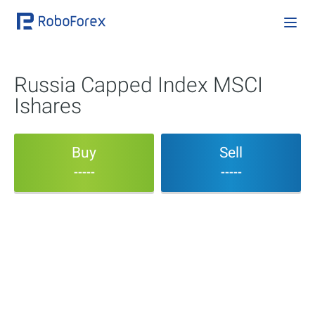
Russia Capped Index MSCI
Ishares
Buy
Sell
-----
-----