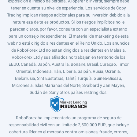
exposición al riesgo de pérdida. Al operar o invertir, siempre debe
tener en cuenta su nivel de experiencia. Los servicios de Copy
Trading implican riesgos adicionales para su inversión debido a la
naturaleza de tales productos. Si los riesgos implícitos no le
parecen claros, por favor, consulte con un especialista externo
para un consejo independiente. El material de márketing de esta
web no está dirigido a residentes en el Reino Unido. Los anuncios
de RoboForex Ltd no están dirigidos a residentes en Malasia.
RoboForex Ltd y sus afiliados no trabajan en territorio de los
EEUU, Canadá, Japón, Australia, Bonaire, Brasil, Curaçao, Timor
Oriental, Indonesia, Irán, Liberia, Saipán, Rusia, Ucrania,
Bielorrusia, Sint Eustatius, Tahití, Turquía, Guinea-Bissau,
Micronesia, Islas Marianas del Norte, Svalbard y Jan Mayen,
Sudán del Sur y otros países restringidos.
RoboForex ha implementado un programa de seguro de
responsabilidad civil con un límite de 2,500,000 EUR, que incluye
cobertura líder en el mercado contra omisiones, fraude, errores,