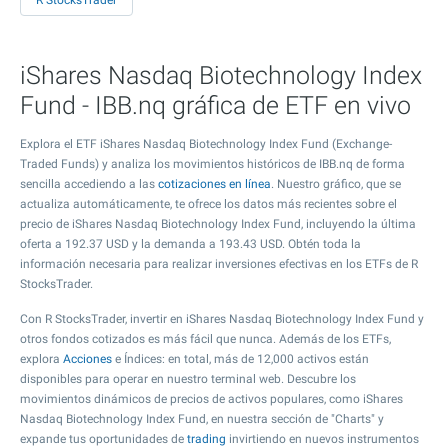
R StocksTrader
iShares Nasdaq Biotechnology Index
Fund - IBB.nq gráfica de ETF en vivo
Explora el ETF iShares Nasdaq Biotechnology Index Fund (Exchange-
Traded Funds) y analiza los movimientos históricos de IBB.nq de forma
sencilla accediendo a las
cotizaciones en línea
. Nuestro gráfico, que se
actualiza automáticamente, te ofrece los datos más recientes sobre el
precio de iShares Nasdaq Biotechnology Index Fund, incluyendo la última
oferta a
192.37
USD y la demanda a
193.43
USD. Obtén toda la
información necesaria para realizar inversiones efectivas en los ETFs de R
StocksTrader.
Con R StocksTrader, invertir en iShares Nasdaq Biotechnology Index Fund y
otros fondos cotizados es más fácil que nunca. Además de los ETFs,
explora
Acciones
e Índices: en total, más de 12,000 activos están
disponibles para operar en nuestro terminal web. Descubre los
movimientos dinámicos de precios de activos populares, como iShares
Nasdaq Biotechnology Index Fund, en nuestra sección de "Charts" y
expande tus oportunidades de
trading
invirtiendo en nuevos instrumentos