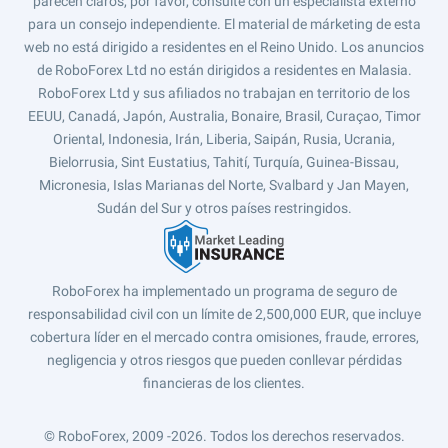
parecen claros, por favor, consulte con un especialista externo
para un consejo independiente. El material de márketing de esta
web no está dirigido a residentes en el Reino Unido. Los anuncios
de RoboForex Ltd no están dirigidos a residentes en Malasia.
RoboForex Ltd y sus afiliados no trabajan en territorio de los
EEUU, Canadá, Japón, Australia, Bonaire, Brasil, Curaçao, Timor
Oriental, Indonesia, Irán, Liberia, Saipán, Rusia, Ucrania,
Bielorrusia, Sint Eustatius, Tahití, Turquía, Guinea-Bissau,
Micronesia, Islas Marianas del Norte, Svalbard y Jan Mayen,
Sudán del Sur y otros países restringidos.
RoboForex ha implementado un programa de seguro de
responsabilidad civil con un límite de 2,500,000 EUR, que incluye
cobertura líder en el mercado contra omisiones, fraude, errores,
negligencia y otros riesgos que pueden conllevar pérdidas
financieras de los clientes.
© RoboForex, 2009 -2026.
Todos los derechos reservados.