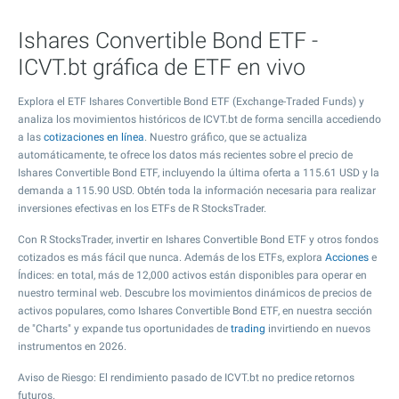
Ishares Convertible Bond ETF -
ICVT.bt gráfica de ETF en vivo
Explora el ETF Ishares Convertible Bond ETF (Exchange-Traded Funds) y
analiza los movimientos históricos de ICVT.bt de forma sencilla accediendo
a las
cotizaciones en línea
. Nuestro gráfico, que se actualiza
automáticamente, te ofrece los datos más recientes sobre el precio de
Ishares Convertible Bond ETF, incluyendo la última oferta a
115.61
USD y la
demanda a
115.90
USD. Obtén toda la información necesaria para realizar
inversiones efectivas en los ETFs de R StocksTrader.
Con R StocksTrader, invertir en Ishares Convertible Bond ETF y otros fondos
cotizados es más fácil que nunca. Además de los ETFs, explora
Acciones
e
Índices: en total, más de 12,000 activos están disponibles para operar en
nuestro terminal web. Descubre los movimientos dinámicos de precios de
activos populares, como Ishares Convertible Bond ETF, en nuestra sección
de "Charts" y expande tus oportunidades de
trading
invirtiendo en nuevos
instrumentos en 2026.
Aviso de Riesgo: El rendimiento pasado de ICVT.bt no predice retornos
futuros.