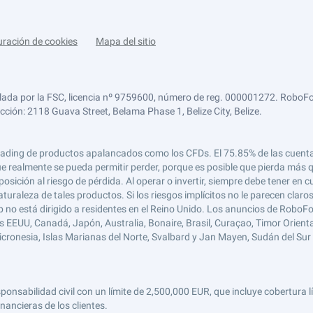
uración de cookies
Mapa del sitio
lada por la FSC, licencia nº 9759600, número de reg. 000001272. RoboFor
ección: 2118 Guava Street, Belama Phase 1, Belize City, Belize.
 el trading de productos apalancados como los CFDs. El 75.85% de las cuen
e realmente se pueda permitir perder, porque es posible que pierda más qu
ición al riesgo de pérdida. Al operar o invertir, siempre debe tener en cu
turaleza de tales productos. Si los riesgos implícitos no le parecen claro
 no está dirigido a residentes en el Reino Unido. Los anuncios de RoboFo
s EEUU, Canadá, Japón, Australia, Bonaire, Brasil, Curaçao, Timor Oriental,
 Micronesia, Islas Marianas del Norte, Svalbard y Jan Mayen, Sudán del Sur 
abilidad civil con un límite de 2,500,000 EUR, que incluye cobertura líd
nancieras de los clientes.