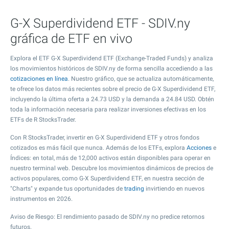
G-X Superdividend ETF - SDIV.ny
gráfica de ETF en vivo
Explora el ETF G-X Superdividend ETF (Exchange-Traded Funds) y analiza
los movimientos históricos de SDIV.ny de forma sencilla accediendo a las
cotizaciones en línea
. Nuestro gráfico, que se actualiza automáticamente,
te ofrece los datos más recientes sobre el precio de G-X Superdividend ETF,
incluyendo la última oferta a
24.73
USD y la demanda a
24.84
USD. Obtén
toda la información necesaria para realizar inversiones efectivas en los
ETFs de R StocksTrader.
Con R StocksTrader, invertir en G-X Superdividend ETF y otros fondos
cotizados es más fácil que nunca. Además de los ETFs, explora
Acciones
e
Índices: en total, más de 12,000 activos están disponibles para operar en
nuestro terminal web. Descubre los movimientos dinámicos de precios de
activos populares, como G-X Superdividend ETF, en nuestra sección de
"Charts" y expande tus oportunidades de
trading
invirtiendo en nuevos
instrumentos en 2026.
Aviso de Riesgo: El rendimiento pasado de SDIV.ny no predice retornos
futuros.