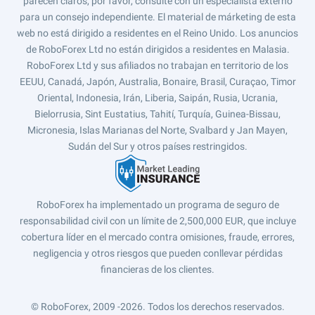
parecen claros, por favor, consulte con un especialista externo
para un consejo independiente. El material de márketing de esta
web no está dirigido a residentes en el Reino Unido. Los anuncios
de RoboForex Ltd no están dirigidos a residentes en Malasia.
RoboForex Ltd y sus afiliados no trabajan en territorio de los
EEUU, Canadá, Japón, Australia, Bonaire, Brasil, Curaçao, Timor
Oriental, Indonesia, Irán, Liberia, Saipán, Rusia, Ucrania,
Bielorrusia, Sint Eustatius, Tahití, Turquía, Guinea-Bissau,
Micronesia, Islas Marianas del Norte, Svalbard y Jan Mayen,
Sudán del Sur y otros países restringidos.
RoboForex ha implementado un programa de seguro de
responsabilidad civil con un límite de 2,500,000 EUR, que incluye
cobertura líder en el mercado contra omisiones, fraude, errores,
negligencia y otros riesgos que pueden conllevar pérdidas
financieras de los clientes.
© RoboForex, 2009 -2026.
Todos los derechos reservados.