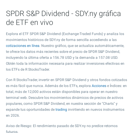
SPDR S&P Dividend - SDY.ny gráfica
de ETF en vivo
Explora el ETF SPDR S&P Dividend (Exchange-Traded Funds) y analiza los
movimientos históricos de SDY.ny de forma sencilla accediendo a las
cotizaciones en línea
. Nuestro gráfico, que se actualiza automáticamente,
te ofrece los datos más recientes sobre el precio de SPDR S&P Dividend,
incluyendo la última oferta a
156.78
USD y la demanda a
157.08
USD.
Obtén toda la información necesaria para realizar inversiones efectivas en
los ETFs de R StocksTrader.
Con R StocksTrader, invertir en SPDR S&P Dividend y otros fondos cotizados
es más fácil que nunca. Además de los ETFs, explora
Acciones
e Índices: en
total, más de 12,000 activos están disponibles para operar en nuestro
terminal web. Descubre los movimientos dinámicos de precios de activos
populares, como SPDR S&P Dividend, en nuestra sección de "Charts" y
expande tus oportunidades de
trading
invirtiendo en nuevos instrumentos
en 2026.
Aviso de Riesgo: El rendimiento pasado de SDY.ny no predice retornos
futuros.