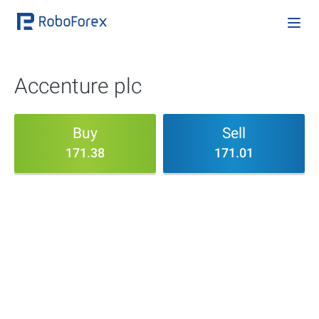
Accenture plc
Buy
Sell
171.38
171.01