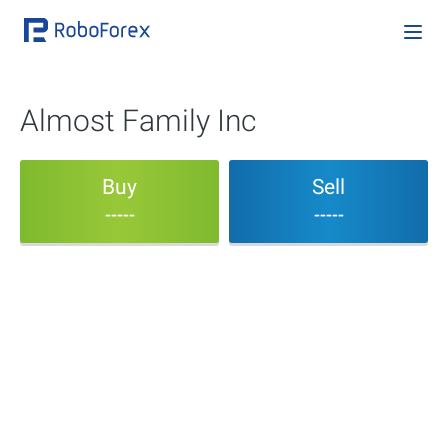
Almost Family Inc
Buy
Sell
-----
-----