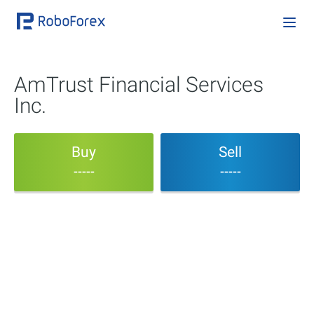
AmTrust Financial Services
Inc.
Buy
Sell
-----
-----