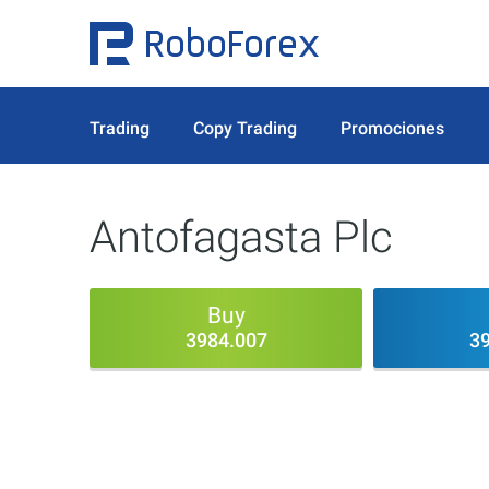
Trading
Copy Trading
Promociones
Antofagasta Plc
Buy
3984.007
3