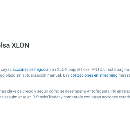
olsa XLON
, cuyas
acciones se negocian
en XLON bajo el ticker ANTO.L. Esta página o
argo plazo sin actualización manual. Las
cotizaciones en streaming
más re
r zonas clave de precio y seguir cómo se desempeña Antofagasta Plc en rela
a de seguimiento en R StocksTrader y compáralo con otras acciones estad