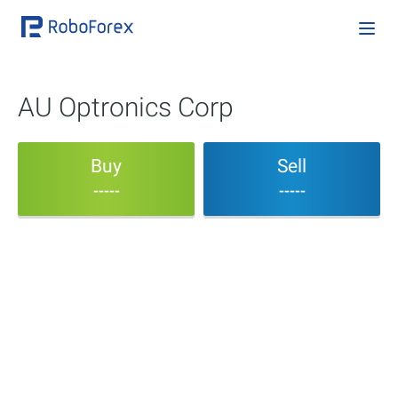
AU Optronics Corp
Buy
Sell
-----
-----