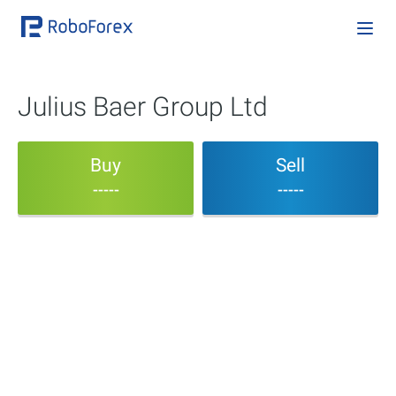
Julius Baer Group Ltd
Buy
Sell
-----
-----