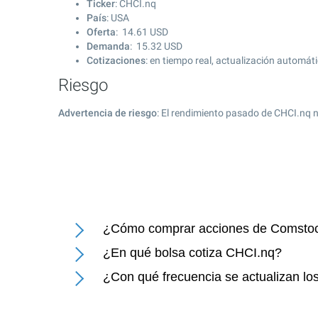
Ticker
: CHCI.nq
País
: USA
Oferta
:
14.61
USD
Demanda
:
15.32
USD
Cotizaciones
: en tiempo real, actualización automát
Riesgo
Advertencia de riesgo
: El rendimiento pasado de CHCI.nq n
¿Cómo comprar acciones de Comstoc
¿En qué bolsa cotiza CHCI.nq?
¿Con qué frecuencia se actualizan l