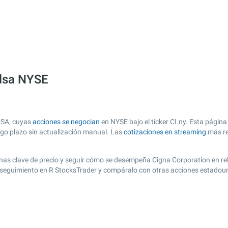
olsa NYSE
USA, cuyas
acciones se negocian
en NYSE bajo el ticker CI.ny. Esta página
argo plazo sin actualización manual. Las
cotizaciones en streaming
más re
r zonas clave de precio y seguir cómo se desempeña Cigna Corporation en r
 de seguimiento en R StocksTrader y compáralo con otras acciones estadou