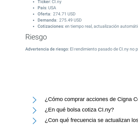
Ticker
: CI.ny
País
: USA
Oferta
:
274.71
USD
Demanda
:
275.49
USD
Cotizaciones
: en tiempo real, actualización automát
Riesgo
Advertencia de riesgo
: El rendimiento pasado de CI.ny no 
¿Cómo comprar acciones de Cigna Co
¿En qué bolsa cotiza CI.ny?
¿Con qué frecuencia se actualizan lo