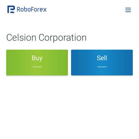
Celsion Corporation
Buy
Sell
-----
-----