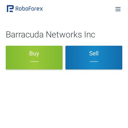
Barracuda Networks Inc
Buy
Sell
-----
-----