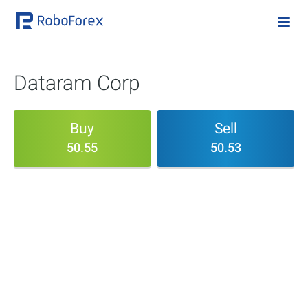
Dataram Corp
Buy
Sell
50.55
50.53