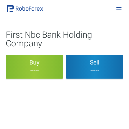
First Nbc Bank Holding
Company
Buy
Sell
-----
-----