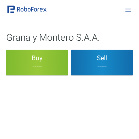
Grana y Montero S.A.A.
Buy
Sell
-----
-----