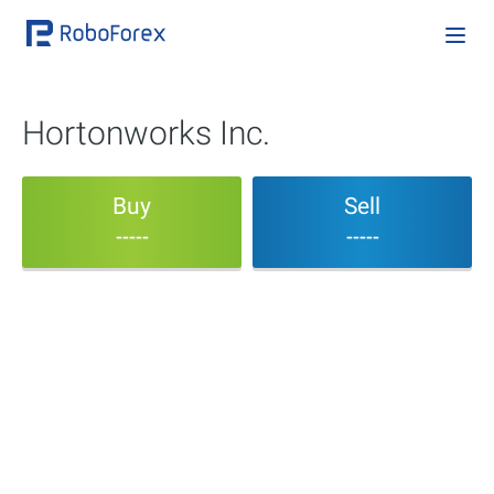
Hortonworks Inc.
Buy
Sell
-----
-----