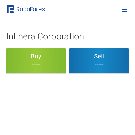
Infinera Corporation
Buy
Sell
-----
-----