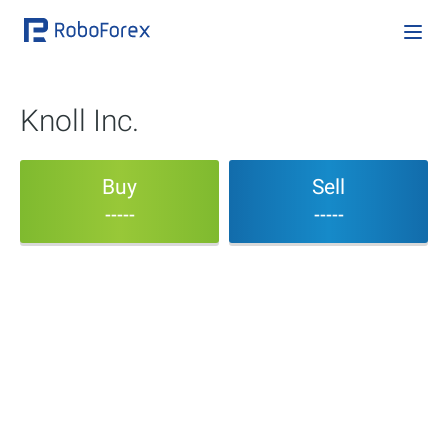
Knoll Inc.
Buy
Sell
-----
-----