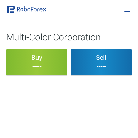
Multi-Color Corporation
Buy
Sell
-----
-----