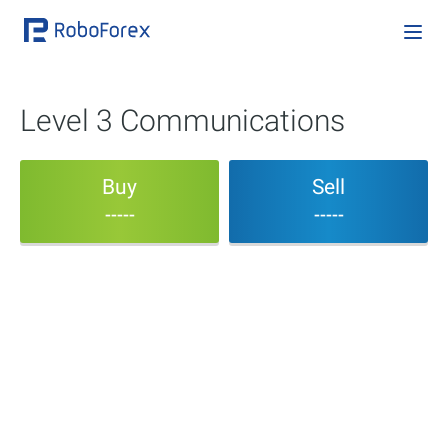
Level 3 Communications
Buy
Sell
-----
-----