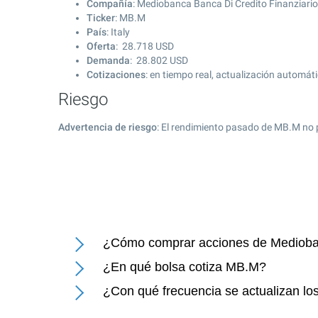
Compañía
: Mediobanca Banca Di Credito Finanziari
Ticker
: MB.M
País
: Italy
Oferta
:
28.718
USD
Demanda
:
28.802
USD
Cotizaciones
: en tiempo real, actualización automát
Riesgo
Advertencia de riesgo
: El rendimiento pasado de MB.M no 
¿Cómo comprar acciones de Medioban
¿En qué bolsa cotiza MB.M?
¿Con qué frecuencia se actualizan lo