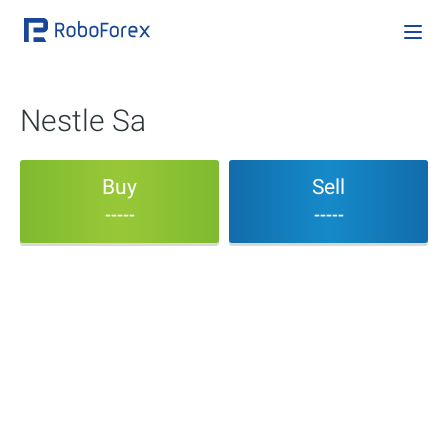
Nestle Sa
Buy
Sell
-----
-----