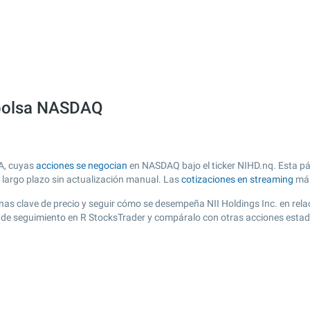
a bolsa NASDAQ
SA, cuyas
acciones se negocian
en NASDAQ bajo el ticker NIHD.nq. Esta pág
y largo plazo sin actualización manual. Las
cotizaciones en streaming
más
 zonas clave de precio y seguir cómo se desempeña NII Holdings Inc. en rel
ta de seguimiento en R StocksTrader y compáralo con otras acciones esta