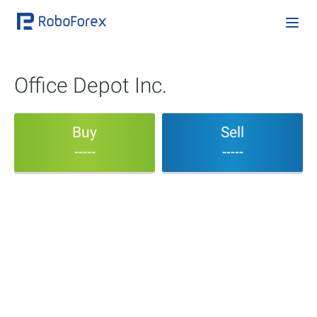
Office Depot Inc.
Buy
Sell
-----
-----