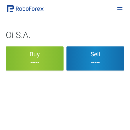
Oi S.A.
Buy
Sell
-----
-----