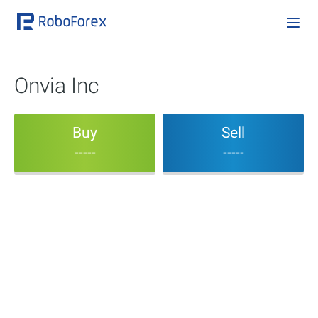
Onvia Inc
Buy
Sell
-----
-----