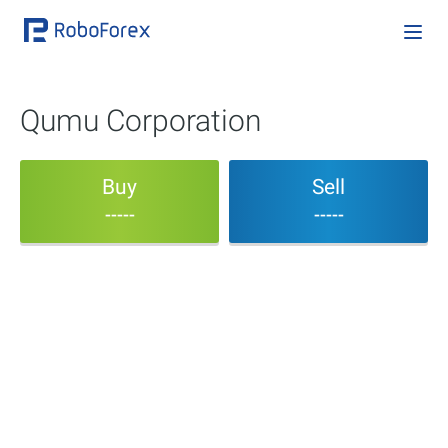
Qumu Corporation
Buy
Sell
-----
-----