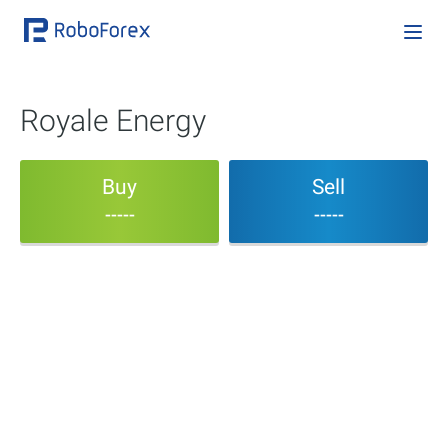
Royale Energy
Buy
Sell
-----
-----