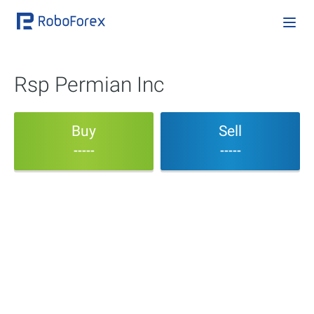
Rsp Permian Inc
Buy
Sell
-----
-----