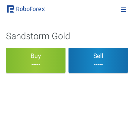
Sandstorm Gold
Buy
Sell
-----
-----