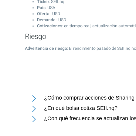
Ticker
: SEII.nq
País
: USA
Oferta
: USD
Demanda
: USD
Cotizaciones
: en tiempo real, actualización automát
Riesgo
Advertencia de riesgo
: El rendimiento pasado de SEII.nq n
¿Cómo comprar acciones de Sharing E
¿En qué bolsa cotiza SEII.nq?
¿Con qué frecuencia se actualizan lo