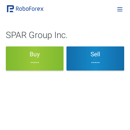
SPAR Group Inc.
Buy
Sell
-----
-----