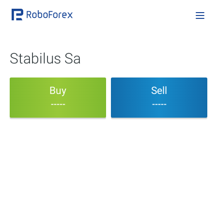
Stabilus Sa
Buy
Sell
-----
-----