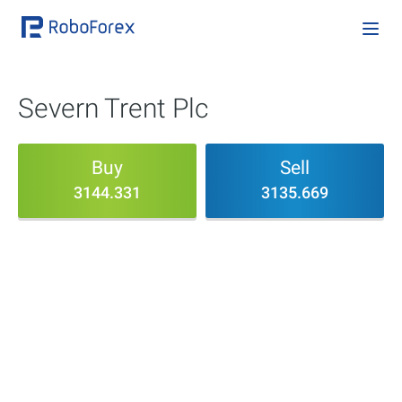
Severn Trent Plc
Buy
Sell
3144.331
3135.669