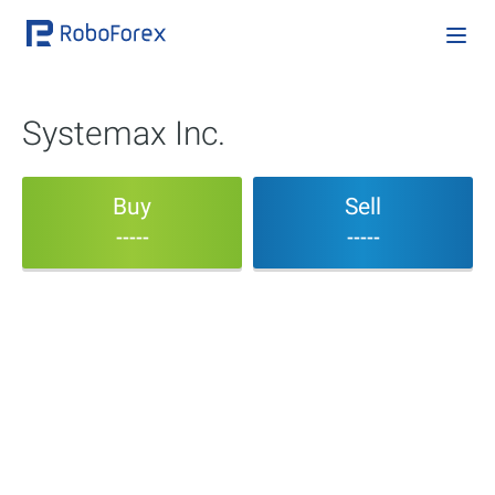
Systemax Inc.
Buy
Sell
-----
-----