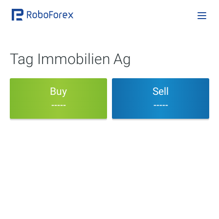
Tag Immobilien Ag
Buy
Sell
-----
-----