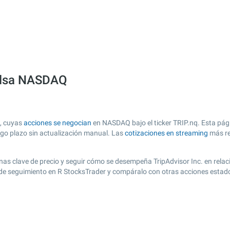
bolsa NASDAQ
A, cuyas
acciones se negocian
en NASDAQ bajo el ticker TRIP.nq. Esta pági
argo plazo sin actualización manual. Las
cotizaciones en streaming
más re
 zonas clave de precio y seguir cómo se desempeña TripAdvisor Inc. en rela
ta de seguimiento en R StocksTrader y compáralo con otras acciones estad