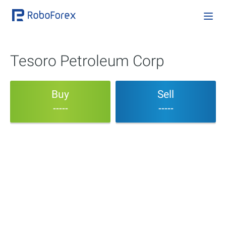
Tesoro Petroleum Corp
Buy
Sell
-----
-----