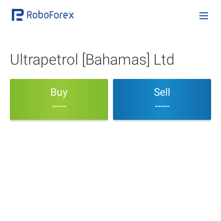
Ultrapetrol [Bahamas] Ltd
Buy
Sell
-----
-----