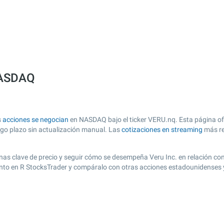
 NASDAQ
s
acciones se negocian
en NASDAQ bajo el ticker VERU.nq. Esta página ofr
argo plazo sin actualización manual. Las
cotizaciones en streaming
más re
 zonas clave de precio y seguir cómo se desempeña Veru Inc. en relación co
iento en R StocksTrader y compáralo con otras acciones estadounidenses y