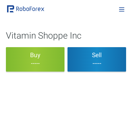
Vitamin Shoppe Inc
Buy
Sell
-----
-----