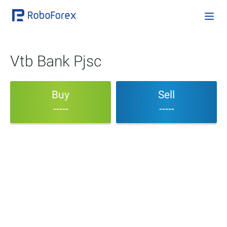
Vtb Bank Pjsc
Buy
Sell
-----
-----