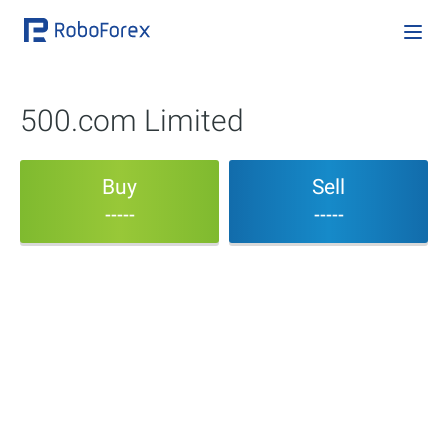
500.com Limited
Buy
Sell
-----
-----