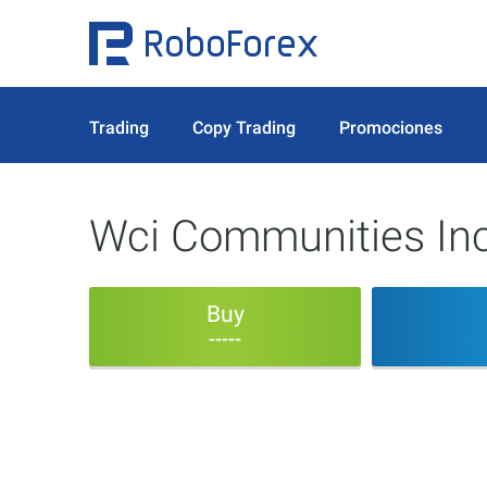
Trading
Copy Trading
Promociones
Wci Communities In
Buy
-----